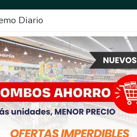
emo Diario
OCIO
DEPORTES
FIGHIERA
GENERAL LAGOS
POLICIALES
RE