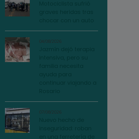
Motociclista sufrió
graves heridas tras
chocar con un auto
04/08/2026
Jazmín dejó terapia
intensiva, pero su
familia necesita
ayuda para
continuar viajando a
Rosario
07/08/2026
Nuevo hecho de
inseguridad: roban
en una ferretería de