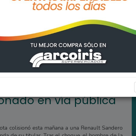
a y se dio a la fuga
ARROYO SECO
onado en vía pública
ota colisionó esta mañana a una Renault Sandero
nda de su titular. Tras el choque, el hombre de la