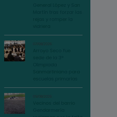
General López y San
Martín tras forzar las
rejas y romper la
vidriera
07/08/2026
Arroyo Seco fue
sede de la 3°
Olimpiada
Sanmartiniana para
escuelas primarias
05/08/2026
Vecinos del barrio
Gendarmería