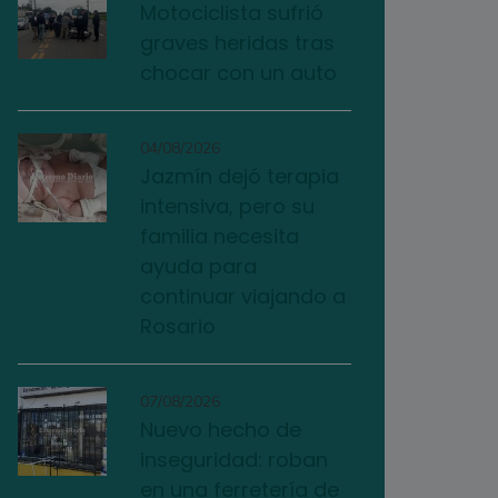
Motociclista sufrió
graves heridas tras
chocar con un auto
04/08/2026
Jazmín dejó terapia
intensiva, pero su
familia necesita
ayuda para
continuar viajando a
Rosario
07/08/2026
Nuevo hecho de
inseguridad: roban
en una ferretería de