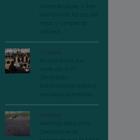
General López y San
Martín tras forzar las
rejas y romper la
vidriera
07/08/2026
Arroyo Seco fue
sede de la 3°
Olimpiada
Sanmartiniana para
escuelas primarias
05/08/2026
Vecinos del barrio
Gendarmería