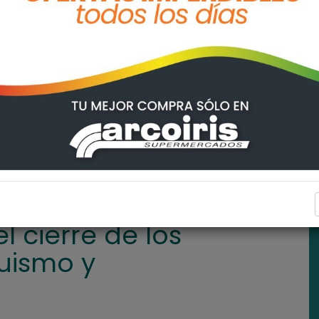
 Talleres de Mosaiquismo y Manualidades
ARROYO SECO
l cierre de los
uismo y