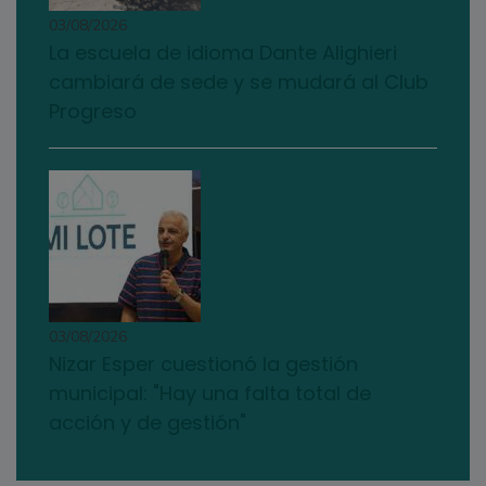
03/08/2026
La escuela de idioma Dante Alighieri
cambiará de sede y se mudará al Club
Progreso
03/08/2026
Nizar Esper cuestionó la gestión
municipal: "Hay una falta total de
acción y de gestión"