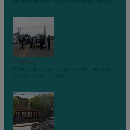
reinauguración de su Guardia Médica
04/08/2026
Motociclista sufrió graves heridas tras
chocar con un auto