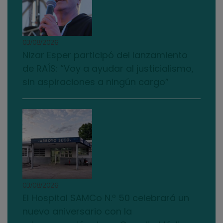
03/08/2026
Nizar Esper participó del lanzamiento
de RAÍS: “Voy a ayudar al justicialismo,
sin aspiraciones a ningún cargo”
03/08/2026
El Hospital SAMCo N.º 50 celebrará un
nuevo aniversario con la