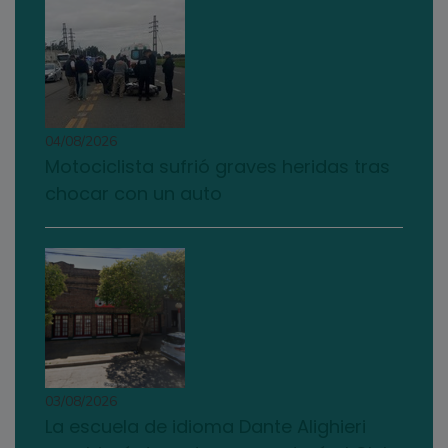
04/08/2026
Motociclista sufrió graves heridas tras
chocar con un auto
03/08/2026
La escuela de idioma Dante Alighieri