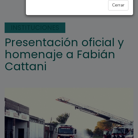
ARROYO SECO
Cerrar
INSTITUCIONES
Presentación oficial y
homenaje a Fabián
Cattani