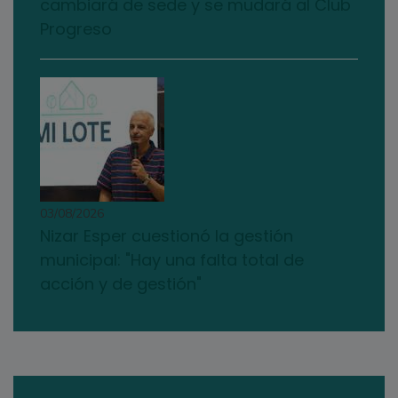
cambiará de sede y se mudará al Club
Progreso
03/08/2026
Nizar Esper cuestionó la gestión
municipal: "Hay una falta total de
acción y de gestión"