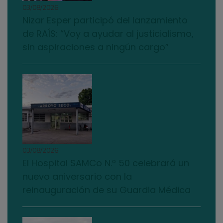
03/08/2026
Nizar Esper participó del lanzamiento
de RAÍS: “Voy a ayudar al justicialismo,
sin aspiraciones a ningún cargo”
03/08/2026
El Hospital SAMCo N.º 50 celebrará un
nuevo aniversario con la
reinauguración de su Guardia Médica