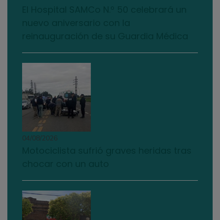
El Hospital SAMCo N.º 50 celebrará un
nuevo aniversario con la
reinauguración de su Guardia Médica
04/08/2026
Motociclista sufrió graves heridas tras
chocar con un auto