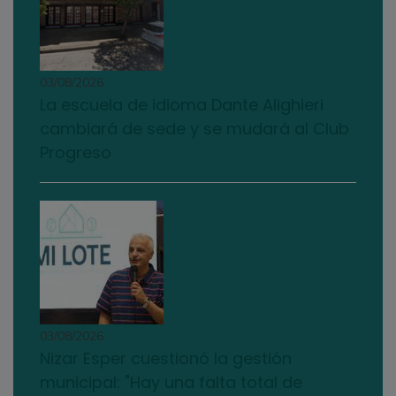
03/08/2026
La escuela de idioma Dante Alighieri
cambiará de sede y se mudará al Club
Progreso
03/08/2026
Nizar Esper cuestionó la gestión
municipal: "Hay una falta total de