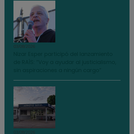
03/08/2026
Nizar Esper participó del lanzamiento
de RAÍS: “Voy a ayudar al justicialismo,
sin aspiraciones a ningún cargo”
03/08/2026