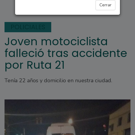
ARROYO SECO
Cerrar
POLICIALES
Joven motociclista
falleció tras accidente
por Ruta 21
Tenía 22 años y domicilio en nuestra ciudad.