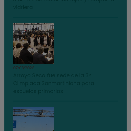
vidriera
07/08/2026
Arroyo Seco fue sede de la 3°
Olimpiada Sanmartiniana para
escuelas primarias