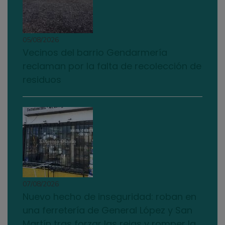
05/08/2026
Vecinos del barrio Gendarmería
reclaman por la falta de recolección de
residuos
07/08/2026
Nuevo hecho de inseguridad: roban en
una ferretería de General López y San
Martín tras forzar las rejas y romper la