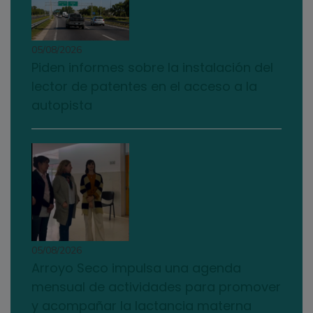
05/08/2026
Piden informes sobre la instalación del
lector de patentes en el acceso a la
autopista
05/08/2026
Arroyo Seco impulsa una agenda
mensual de actividades para promover
y acompañar la lactancia materna