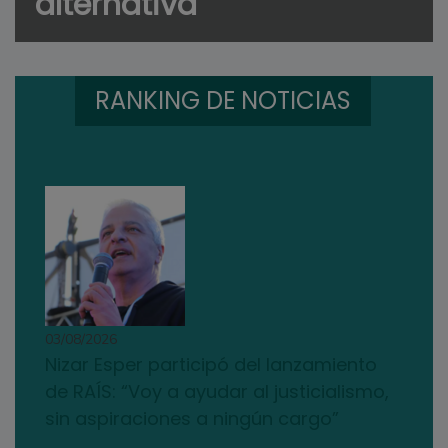
alternativa
RANKING DE NOTICIAS
03/08/2026
Nizar Esper participó del lanzamiento
de RAÍS: “Voy a ayudar al justicialismo,
sin aspiraciones a ningún cargo”