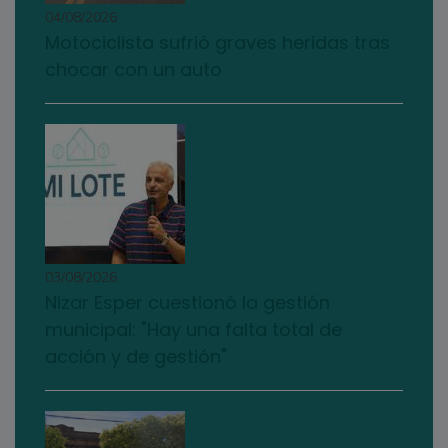
04/08/2026
Motociclista sufrió graves heridas tras
chocar con un auto
03/08/2026
Nizar Esper cuestionó la gestión
municipal: "Hay una falta total de
acción y de gestión"