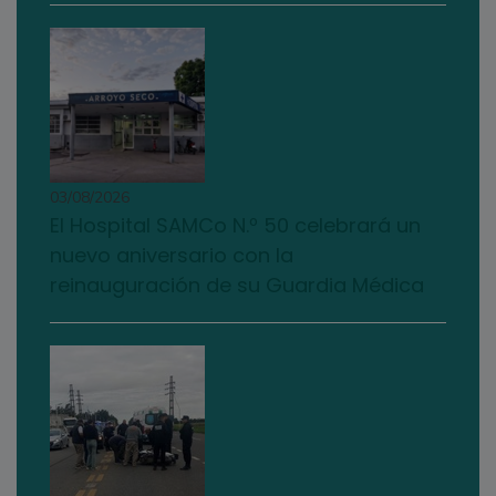
03/08/2026
El Hospital SAMCo N.º 50 celebrará un
nuevo aniversario con la
reinauguración de su Guardia Médica