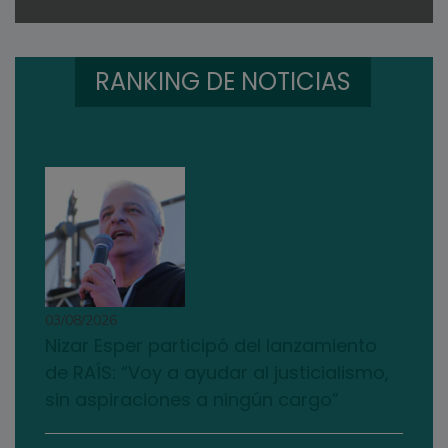
RANKING DE NOTICIAS
03/08/2026
Nizar Esper participó del lanzamiento
de RAÍS: “Voy a ayudar al justicialismo,
sin aspiraciones a ningún cargo”