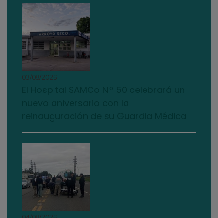
03/08/2026
El Hospital SAMCo N.º 50 celebrará un
nuevo aniversario con la
reinauguración de su Guardia Médica
04/08/2026