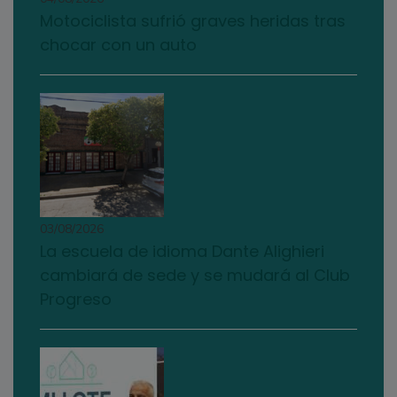
Motociclista sufrió graves heridas tras
chocar con un auto
03/08/2026
La escuela de idioma Dante Alighieri
cambiará de sede y se mudará al Club
Progreso