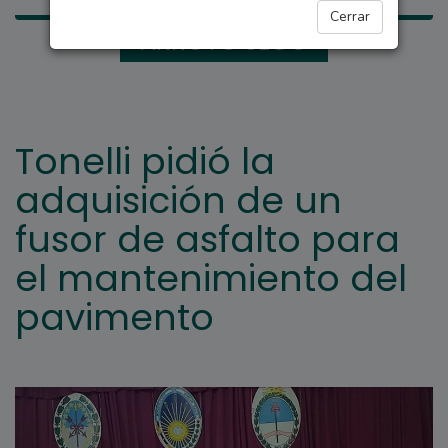
Cerrar
ARROYO SECO
Tonelli pidió la
adquisición de un
fusor de asfalto para
el mantenimiento del
pavimento