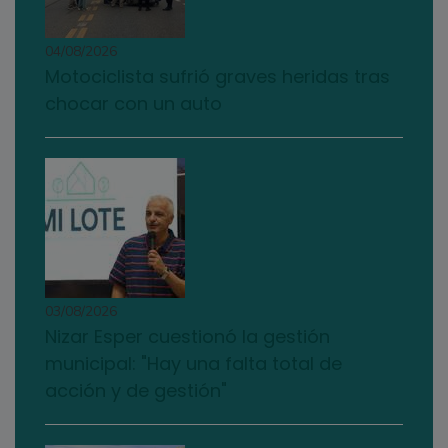
04/08/2026
Motociclista sufrió graves heridas tras
chocar con un auto
03/08/2026
Nizar Esper cuestionó la gestión
municipal: "Hay una falta total de
acción y de gestión"