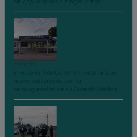
sin aspiraciones a ningún cargo”
03/08/2026
El Hospital SAMCo N.º 50 celebrará un
nuevo aniversario con la
reinauguración de su Guardia Médica