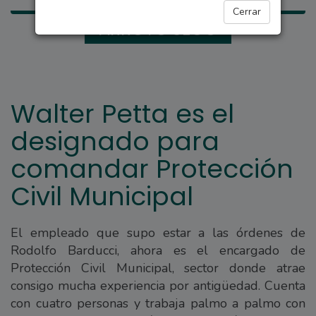
Cerrar
ARROYO SECO
Walter Petta es el
designado para
comandar Protección
Civil Municipal
El empleado que supo estar a las órdenes de
Rodolfo Barducci, ahora es el encargado de
Protección Civil Municipal, sector donde atrae
consigo mucha experiencia por antigüedad. Cuenta
con cuatro personas y trabaja palmo a palmo con