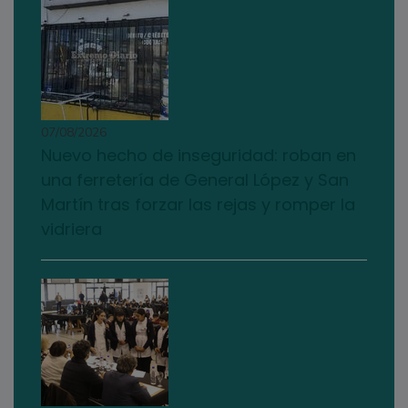
07/08/2026
Nuevo hecho de inseguridad: roban en
una ferretería de General López y San
Martín tras forzar las rejas y romper la
vidriera