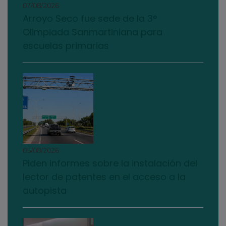
07/08/2026
Arroyo Seco fue sede de la 3°
Olimpiada Sanmartiniana para
escuelas primarias
05/08/2026
Piden informes sobre la instalación del
lector de patentes en el acceso a la
autopista