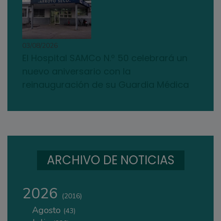
03/08/2026
El Hospital SAMCo N.º 50 celebrará un
nuevo aniversario con la
reinauguración de su Guardia Médica
ARCHIVO DE NOTICIAS
2026
(2016)
Agosto
(43)