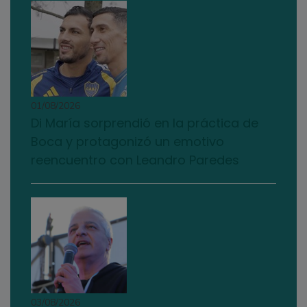
01/08/2026
Di María sorprendió en la práctica de
Boca y protagonizó un emotivo
reencuentro con Leandro Paredes
03/08/2026