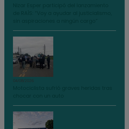
Nizar Esper participó del lanzamiento
de RAÍS: “Voy a ayudar al justicialismo,
sin aspiraciones a ningún cargo”
04/08/2026
Motociclista sufrió graves heridas tras
chocar con un auto