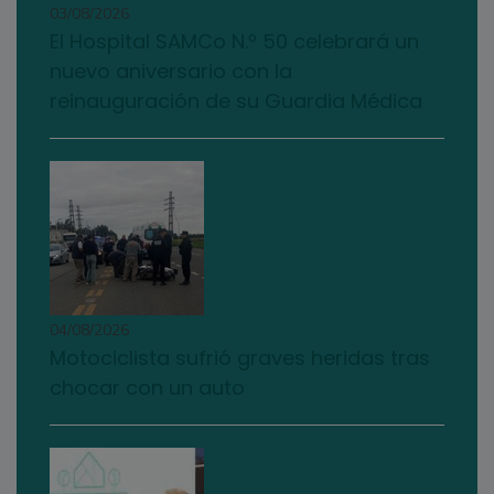
03/08/2026
El Hospital SAMCo N.º 50 celebrará un
nuevo aniversario con la
reinauguración de su Guardia Médica
04/08/2026
Motociclista sufrió graves heridas tras
chocar con un auto