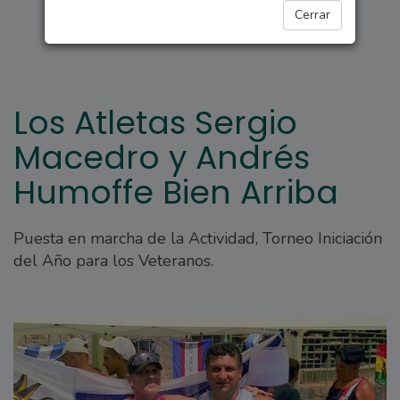
DEPORTES
Cerrar
Los Atletas Sergio
Macedro y Andrés
Humoffe Bien Arriba
Puesta en marcha de la Actividad, Torneo Iniciación
del Año para los Veteranos.