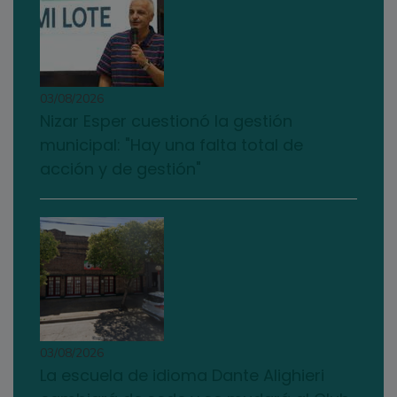
03/08/2026
Nizar Esper cuestionó la gestión
municipal: "Hay una falta total de
acción y de gestión"
03/08/2026
La escuela de idioma Dante Alighieri