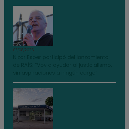
03/08/2026
Nizar Esper participó del lanzamiento
de RAÍS: “Voy a ayudar al justicialismo,
sin aspiraciones a ningún cargo”