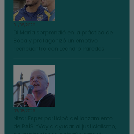
01/08/2026
Di María sorprendió en la práctica de
Boca y protagonizó un emotivo
reencuentro con Leandro Paredes
03/08/2026
Nizar Esper participó del lanzamiento
de RAÍS: “Voy a ayudar al justicialismo,