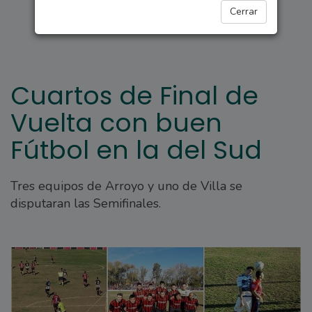
DEPORTES
Cerrar
Cuartos de Final de
Vuelta con buen
Fútbol en la del Sud
Tres equipos de Arroyo y uno de Villa se
disputaran las Semifinales.