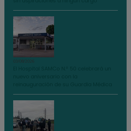
sin aspiraciones a ningún cargo”
03/08/2026
El Hospital SAMCo N.º 50 celebrará un
nuevo aniversario con la
reinauguración de su Guardia Médica