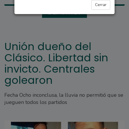
Cerrar
DEPORTES
Unión dueño del
Clásico. Libertad sin
invicto. Centrales
golearon
Fecha Ocho inconclusa, la lluvia no permitió que se
jueguen todos los partidos