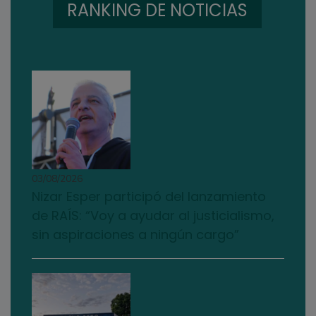
RANKING DE NOTICIAS
03/08/2026
Nizar Esper participó del lanzamiento
de RAÍS: “Voy a ayudar al justicialismo,
sin aspiraciones a ningún cargo”