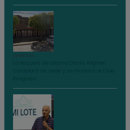
03/08/2026
La escuela de idioma Dante Alighieri
cambiará de sede y se mudará al Club
Progreso