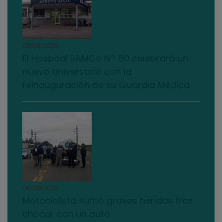
03/08/2026
El Hospital SAMCo N.º 50 celebrará un
nuevo aniversario con la
reinauguración de su Guardia Médica
04/08/2026
Motociclista sufrió graves heridas tras
chocar con un auto