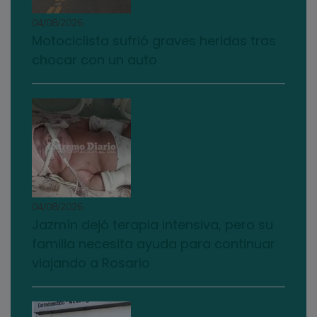
04/08/2026
Motociclista sufrió graves heridas tras
chocar con un auto
04/08/2026
Jazmín dejó terapia intensiva, pero su
familia necesita ayuda para continuar
viajando a Rosario