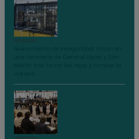
07/08/2026
Nuevo hecho de inseguridad: roban en
una ferretería de General López y San
Martín tras forzar las rejas y romper la
vidriera
07/08/2026