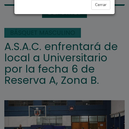
Cerrar
DEPORTES
BÁSQUET MASCULINO
A.S.A.C. enfrentará de
local a Universitario
por la fecha 6 de
Reserva A, Zona B.