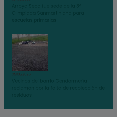
Arroyo Seco fue sede de la 3°
Olimpiada Sanmartiniana para
escuelas primarias
05/08/2026
Vecinos del barrio Gendarmería
reclaman por la falta de recolección de
residuos