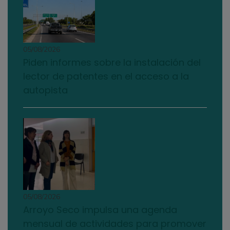
05/08/2026
Piden informes sobre la instalación del
lector de patentes en el acceso a la
autopista
05/08/2026
Arroyo Seco impulsa una agenda
mensual de actividades para promover