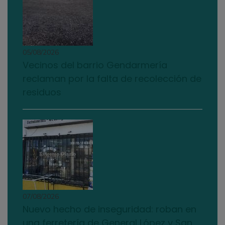
05/08/2026
Vecinos del barrio Gendarmería
reclaman por la falta de recolección de
residuos
07/08/2026
Nuevo hecho de inseguridad: roban en
una ferretería de General López y San