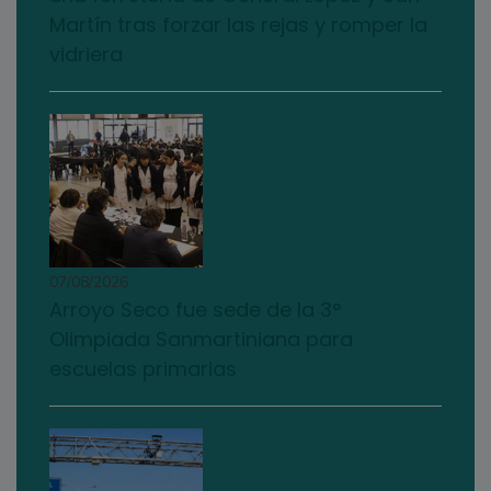
Martín tras forzar las rejas y romper la
vidriera
07/08/2026
Arroyo Seco fue sede de la 3°
Olimpiada Sanmartiniana para
escuelas primarias