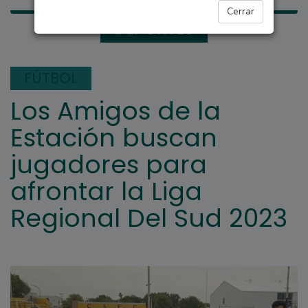
Cerrar
DEPORTES
FÚTBOL
Los Amigos de la
Estación buscan
jugadores para
afrontar la Liga
Regional Del Sud 2023