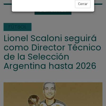
Cerrar
DEPORTES
FÚTBOL
Lionel Scaloni seguirá
como Director Técnico
de la Selección
Argentina hasta 2026