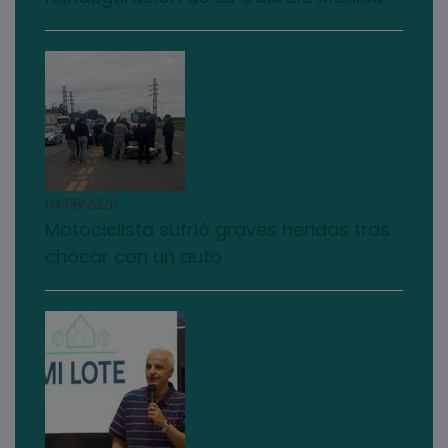
04/08/2026
Motociclista sufrió graves heridas tras
chocar con un auto