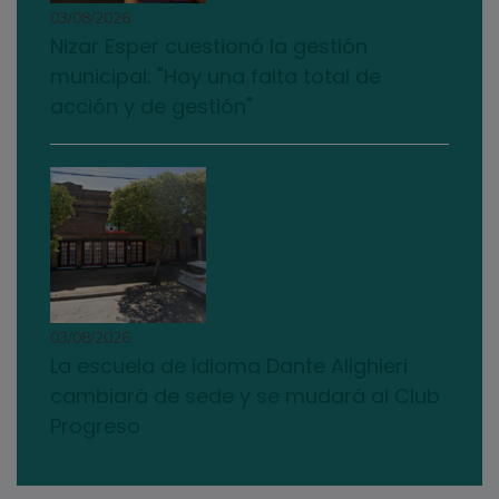
03/08/2026
Nizar Esper cuestionó la gestión
municipal: "Hay una falta total de
acción y de gestión"
03/08/2026
La escuela de idioma Dante Alighieri
cambiará de sede y se mudará al Club
Progreso