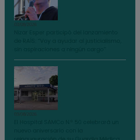
03/08/2026
Nizar Esper participó del lanzamiento
de RAÍS: “Voy a ayudar al justicialismo,
sin aspiraciones a ningún cargo”
03/08/2026
El Hospital SAMCo N.º 50 celebrará un
nuevo aniversario con la
reinauguración de su Guardia Médica