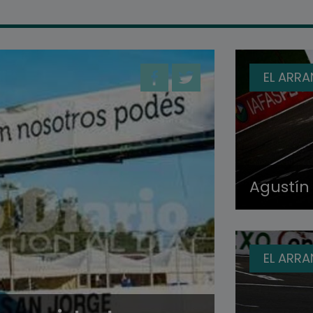
EL ARR
Agustín
EL ARR