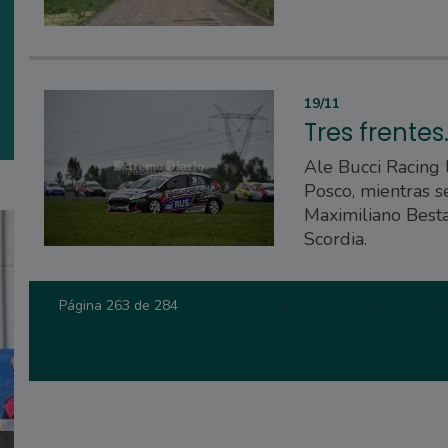
19/11
Tres frentes.
Ale Bucci Racing 
Posco, mientras 
Maximiliano Besta
Scordia.
Primera
|
Anterior
|
261
|
Página 263 de 284