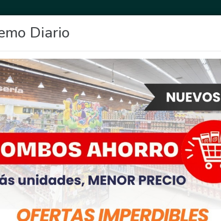
emo Diario
OCIO
DEPORTES
FIGHIERA
GENERAL LAGOS
POLICIALES
RE