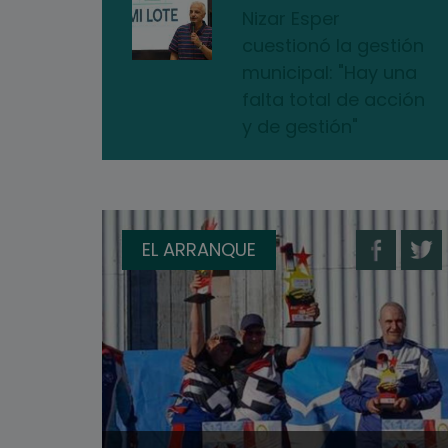
Nizar Esper
cuestionó la gestión
municipal: "Hay una
falta total de acción
y de gestión"
EL ARRANQUE