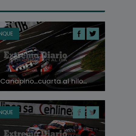
ANQUE
 Canapino…cuarta al hilo…
ANQUE