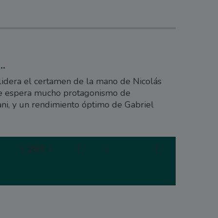
..
lidera el certamen de la mano de Nicolás
se espera mucho protagonismo de
ni, y un rendimiento óptimo de Gabriel
262
|
263
|
264
|
265
|
Siguiente
|
Última