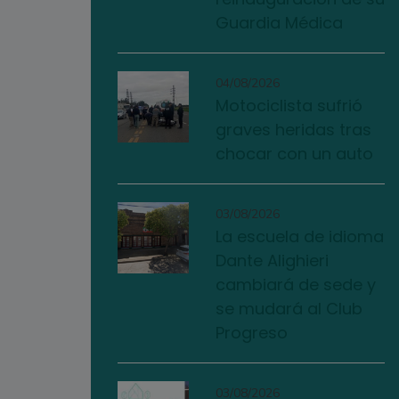
Guardia Médica
04/08/2026
Motociclista sufrió
graves heridas tras
chocar con un auto
03/08/2026
La escuela de idioma
Dante Alighieri
cambiará de sede y
se mudará al Club
Progreso
03/08/2026