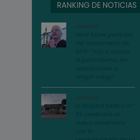
RANKING DE NOTICIAS
03/08/2026
Nizar Esper participó
del lanzamiento de
RAÍS: “Voy a ayudar
al justicialismo, sin
aspiraciones a
ningún cargo”
03/08/2026
El Hospital SAMCo N.º
50 celebrará un
nuevo aniversario
con la
reinauguración de su