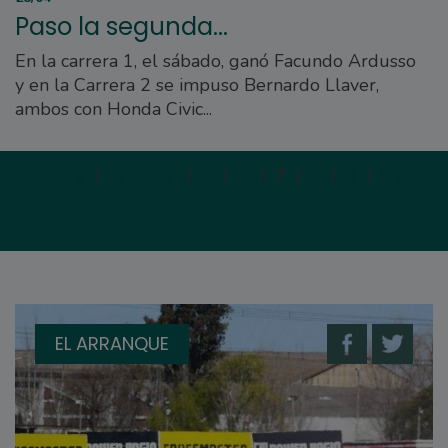
Paso la segunda...
En la carrera 1, el sábado, ganó Facundo Ardusso
y en la Carrera 2 se impuso Bernardo Llaver,
ambos con Honda Civic...
Primera
|
Anterior
|
5
|
6
|
7
|
8
|
9
|
Siguien
EL ARRANQUE