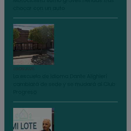
Motociclista sufrió graves heridas tras
chocar con un auto
03/08/2026
La escuela de idioma Dante Alighieri
cambiará de sede y se mudará al Club
Progreso