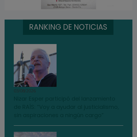
RANKING DE NOTICIAS
03/08/2026
Nizar Esper participó del lanzamiento
de RAÍS: “Voy a ayudar al justicialismo,
sin aspiraciones a ningún cargo”