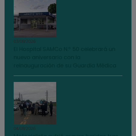
03/08/2026
El Hospital SAMCo N.º 50 celebrará un
nuevo aniversario con la
reinauguración de su Guardia Médica
04/08/2026