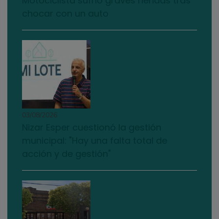
Motociclista sufrió graves heridas tras
chocar con un auto
03/08/2026
Nizar Esper cuestionó la gestión
municipal: "Hay una falta total de
acción y de gestión"