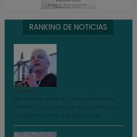
RANKING DE NOTICIAS
03/08/2026
Nizar Esper participó del lanzamiento
de RAÍS: “Voy a ayudar al justicialismo,
sin aspiraciones a ningún cargo”