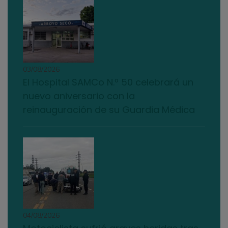
03/08/2026
El Hospital SAMCo N.º 50 celebrará un
nuevo aniversario con la
reinauguración de su Guardia Médica
04/08/2026