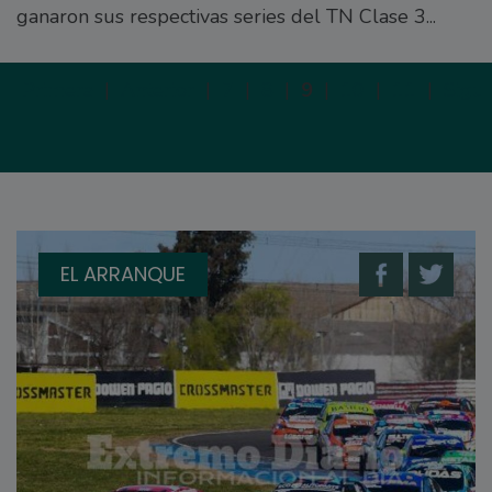
ganaron sus respectivas series del TN Clase 3...
Primera
|
Anterior
|
7
|
8
|
9
|
10
|
11
|
Sigui
EL ARRANQUE