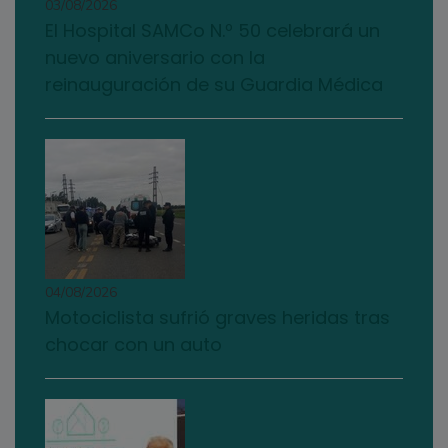
03/08/2026
El Hospital SAMCo N.º 50 celebrará un
nuevo aniversario con la
reinauguración de su Guardia Médica
04/08/2026
Motociclista sufrió graves heridas tras
chocar con un auto