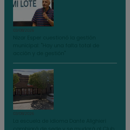
03/08/2026
Nizar Esper cuestionó la gestión
municipal: "Hay una falta total de
acción y de gestión"
03/08/2026
La escuela de idioma Dante Alighieri
cambiará de sede y se mudará al Club