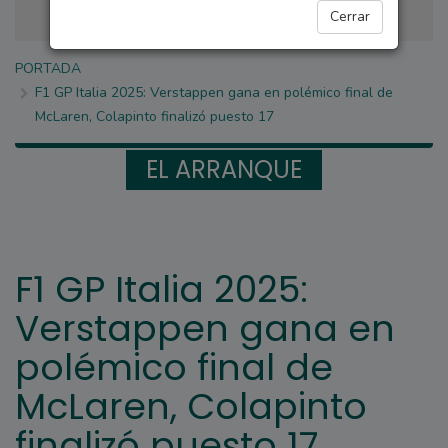
Cerrar
PORTADA
F1 GP Italia 2025: Verstappen gana en polémico final de
McLaren, Colapinto finalizó puesto 17
EL ARRANQUE
F1 GP Italia 2025:
Verstappen gana en
polémico final de
McLaren, Colapinto
finalizó puesto 17