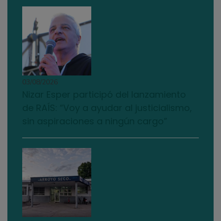
03/08/2026
Nizar Esper participó del lanzamiento
de RAÍS: “Voy a ayudar al justicialismo,
sin aspiraciones a ningún cargo”