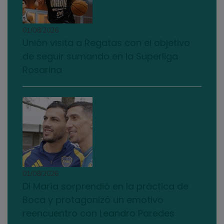
01/08/2026
Unión visita a Regatas con el objetivo
de seguir sumando en la Superliga
Rosarina
01/08/2026
Di María sorprendió en la práctica de
Boca y protagonizó un emotivo
reencuentro con Leandro Paredes