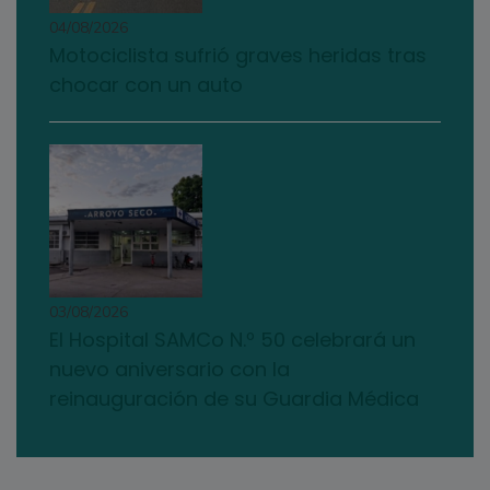
04/08/2026
Motociclista sufrió graves heridas tras
chocar con un auto
03/08/2026
El Hospital SAMCo N.º 50 celebrará un
nuevo aniversario con la
reinauguración de su Guardia Médica