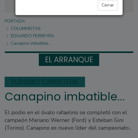
Cerrar
PORTADA
COLUMNISTAS
EDGARDO FERREYRA
Canapino imbatible...
EL ARRANQUE
TURISMO CARRETERA.
Canapino imbatible...
El podio en el óvalo rafaelino se completó con el
campeón Mariano Werner (Ford) y Esteban Gini
(Torino). Canapino es nuevo líder del campeonato...