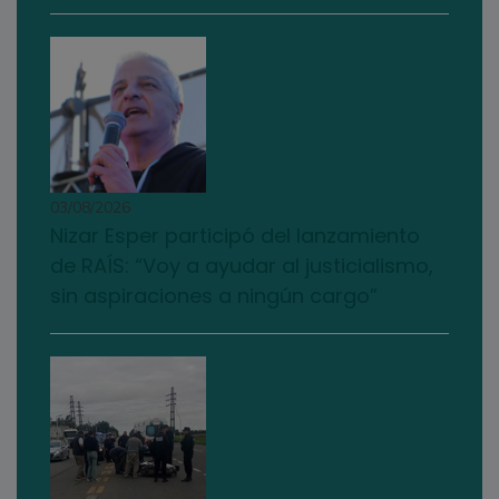
03/08/2026
Nizar Esper participó del lanzamiento
de RAÍS: “Voy a ayudar al justicialismo,
sin aspiraciones a ningún cargo”