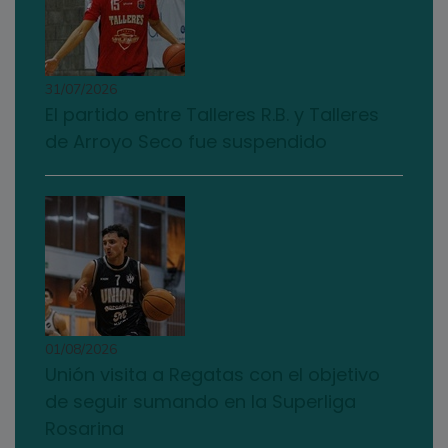
31/07/2026
El partido entre Talleres R.B. y Talleres
de Arroyo Seco fue suspendido
01/08/2026
Unión visita a Regatas con el objetivo
de seguir sumando en la Superliga
Rosarina