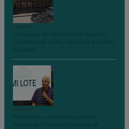
03/08/2026
La escuela de idioma Dante Alighieri
cambiará de sede y se mudará al Club
Progreso
03/08/2026
Nizar Esper cuestionó la gestión
municipal: "Hay una falta total de