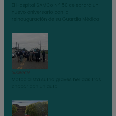
El Hospital SAMCo N.º 50 celebrará un
nuevo aniversario con la
reinauguración de su Guardia Médica
04/08/2026
Motociclista sufrió graves heridas tras
chocar con un auto