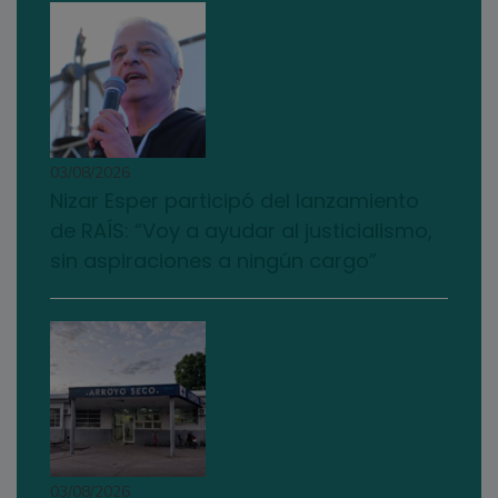
03/08/2026
Nizar Esper participó del lanzamiento
de RAÍS: “Voy a ayudar al justicialismo,
sin aspiraciones a ningún cargo”
03/08/2026