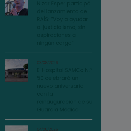
Nizar Esper participó
del lanzamiento de
RAÍS: “Voy a ayudar
al justicialismo, sin
aspiraciones a
ningún cargo”
03/08/2026
El Hospital SAMCo N.º
50 celebrará un
nuevo aniversario
con la
reinauguración de su
Guardia Médica
04/08/2026