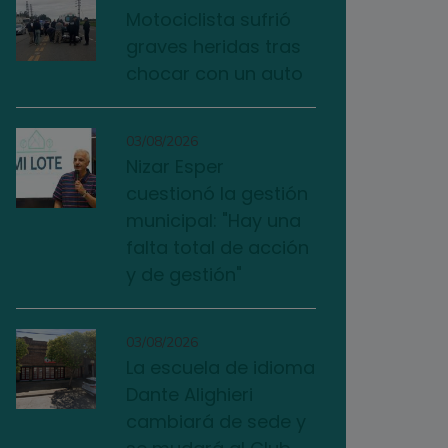
Motociclista sufrió
graves heridas tras
chocar con un auto
03/08/2026
Nizar Esper
cuestionó la gestión
municipal: "Hay una
falta total de acción
y de gestión"
03/08/2026
La escuela de idioma
Dante Alighieri
cambiará de sede y