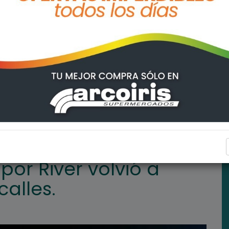
 celebrarse por las calles.
FIGHIERA
 por River volvió a
calles.