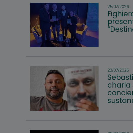
25/07/2026
Fighier
present
“Desti
23/07/2026
Sebast
charla
concie
sustanc