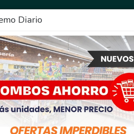
emo Diario
OCIO
DEPORTES
FIGHIERA
GENERAL LAGOS
POLICIALES
RE