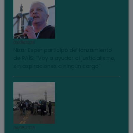
03/08/2026
Nizar Esper participó del lanzamiento
de RAÍS: “Voy a ayudar al justicialismo,
sin aspiraciones a ningún cargo”
04/08/2026