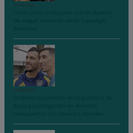
01/08/2026
Unión visita a Regatas con el objetivo
de seguir sumando en la Superliga
Rosarina
01/08/2026
Di María sorprendió en la práctica de
Boca y protagonizó un emotivo
reencuentro con Leandro Paredes