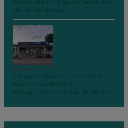
Motociclista sufrió graves heridas tras
chocar con un auto
03/08/2026
El Hospital SAMCo N.º 50 celebrará un
nuevo aniversario con la
reinauguración de su Guardia Médica