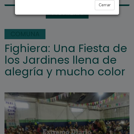
Cerrar
FIGHIERA
COMUNA
Fighiera: Una Fiesta de
los Jardines llena de
alegría y mucho color