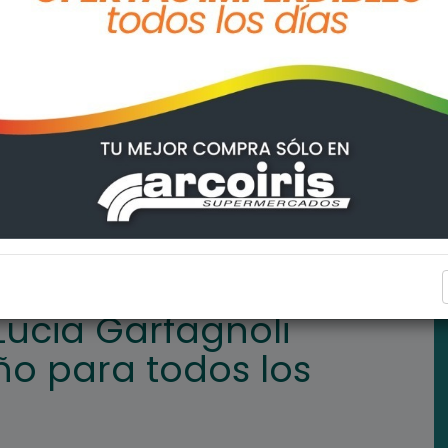
auguró un buen año para todos los vecinos
FIGHIERA
Lucia Garfagnoli
o para todos los