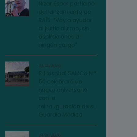
Nizar Esper participó
del lanzamiento de
RAÍS: “Voy a ayudar
al justicialismo, sin
aspiraciones a
ningún cargo”
03/08/2026
El Hospital SAMCo N.º
50 celebrará un
nuevo aniversario
con la
reinauguración de su
Guardia Médica
04/08/2026