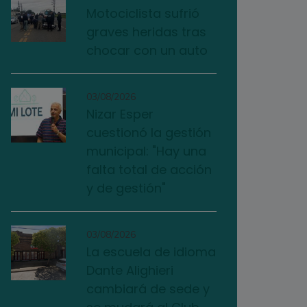
Motociclista sufrió
graves heridas tras
chocar con un auto
03/08/2026
Nizar Esper
cuestionó la gestión
municipal: "Hay una
falta total de acción
y de gestión"
03/08/2026
La escuela de idioma
Dante Alighieri
cambiará de sede y