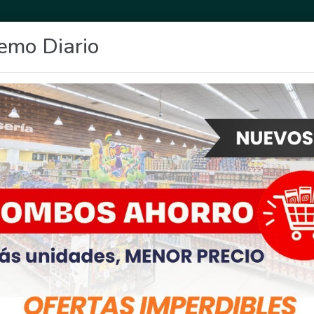
emo Diario
OCIO
DEPORTES
FIGHIERA
GENERAL LAGOS
POLICIALES
RE