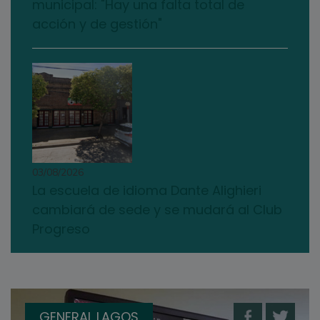
municipal: "Hay una falta total de
acción y de gestión"
03/08/2026
La escuela de idioma Dante Alighieri
cambiará de sede y se mudará al Club
Progreso
GENERAL LAGOS