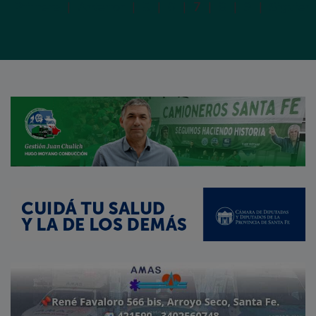
Primera
|
Anterior
|
5
|
6
|
7
|
8
|
9
|
Siguien