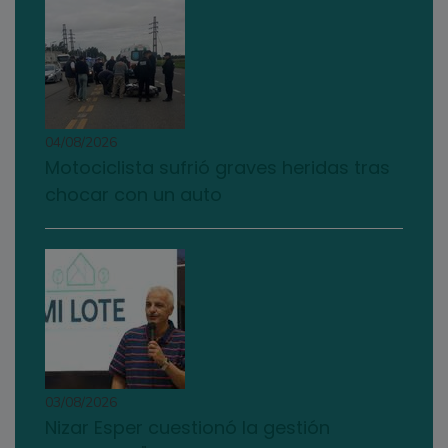
04/08/2026
Motociclista sufrió graves heridas tras
chocar con un auto
03/08/2026
Nizar Esper cuestionó la gestión