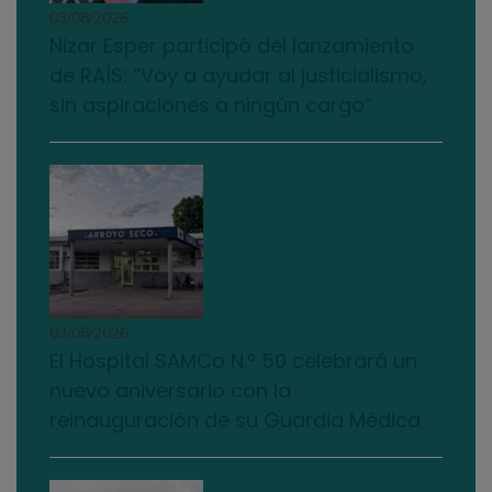
03/08/2026
Nizar Esper participó del lanzamiento
de RAÍS: “Voy a ayudar al justicialismo,
sin aspiraciones a ningún cargo”
03/08/2026
El Hospital SAMCo N.º 50 celebrará un
nuevo aniversario con la
reinauguración de su Guardia Médica