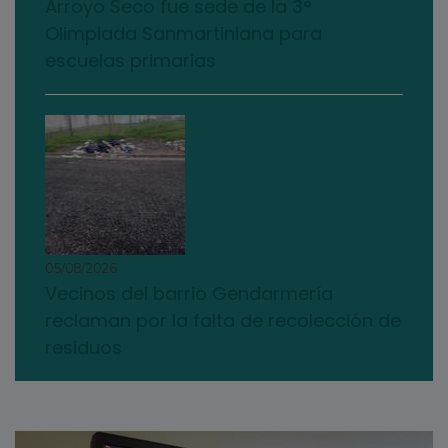
Arroyo Seco fue sede de la 3°
Olimpiada Sanmartiniana para
escuelas primarias
05/08/2026
Vecinos del barrio Gendarmería
reclaman por la falta de recolección de
residuos