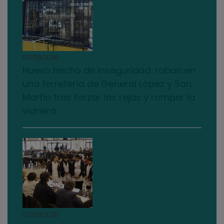
07/08/2026
Nuevo hecho de inseguridad: roban en
una ferretería de General López y San
Martín tras forzar las rejas y romper la
vidriera
07/08/2026