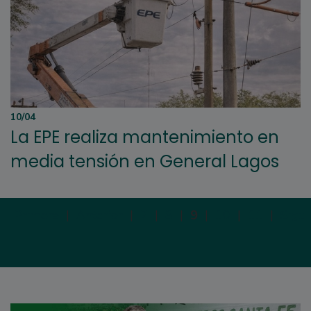
10/04
La EPE realiza mantenimiento en
media tensión en General Lagos
Primera
|
Anterior
|
7
|
8
|
9
|
10
|
11
|
Sigui