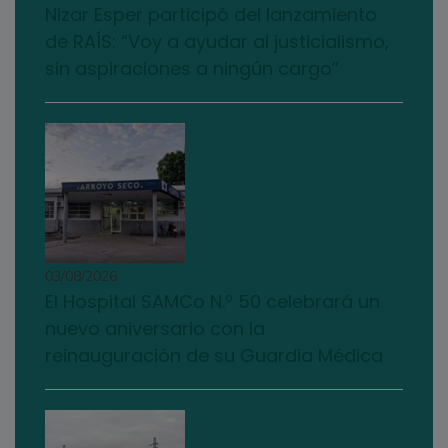
Nizar Esper participó del lanzamiento
de RAÍS: “Voy a ayudar al justicialismo,
sin aspiraciones a ningún cargo”
03/08/2026
El Hospital SAMCo N.º 50 celebrará un
nuevo aniversario con la
reinauguración de su Guardia Médica