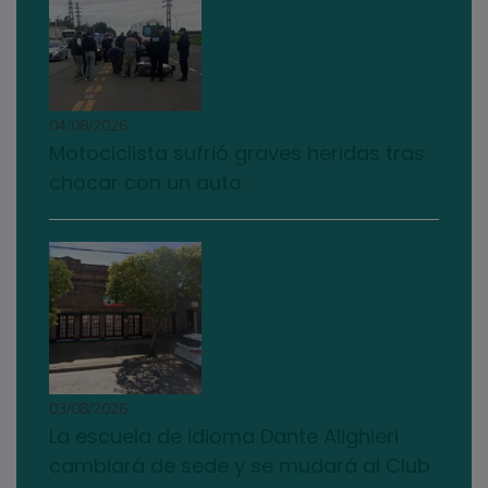
04/08/2026
Motociclista sufrió graves heridas tras
chocar con un auto
03/08/2026
La escuela de idioma Dante Alighieri
cambiará de sede y se mudará al Club