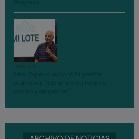
Progreso
03/08/2026
Nizar Esper cuestionó la gestión
municipal: "Hay una falta total de
acción y de gestión"
ARCHIVO DE NOTICIAS