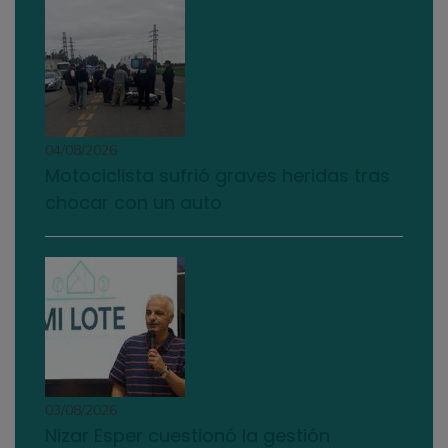
04/08/2026
Motociclista sufrió graves heridas tras
chocar con un auto
03/08/2026
Nizar Esper cuestionó la gestión