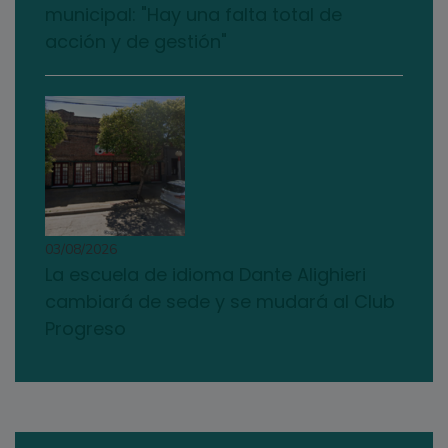
municipal: "Hay una falta total de
acción y de gestión"
03/08/2026
La escuela de idioma Dante Alighieri
cambiará de sede y se mudará al Club
Progreso