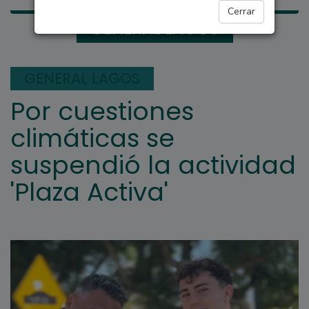
Cerrar
GENERAL LAGOS
GENERAL LAGOS
Por cuestiones
climáticas se
suspendió la actividad
'Plaza Activa'