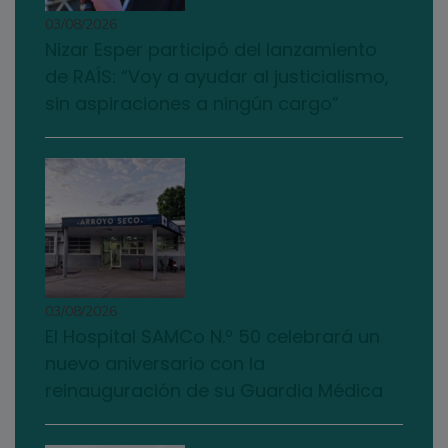
03/08/2026
Nizar Esper participó del lanzamiento
de RAÍS: “Voy a ayudar al justicialismo,
sin aspiraciones a ningún cargo”
03/08/2026
El Hospital SAMCo N.º 50 celebrará un
nuevo aniversario con la
reinauguración de su Guardia Médica