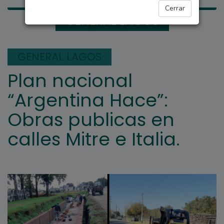
Cerrar
GENERAL LAGOS
GENERAL LAGOS
Plan nacional
“Argentina Hace”:
Obras publicas en
calles Mitre e Italia.