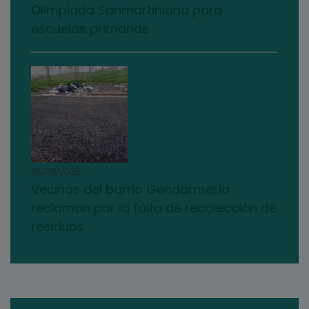
Olimpiada Sanmartiniana para
escuelas primarias
05/08/2026
Vecinos del barrio Gendarmería
reclaman por la falta de recolección de
residuos