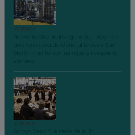
07/08/2026
Nuevo hecho de inseguridad: roban en
una ferretería de General López y San
Martín tras forzar las rejas y romper la
vidriera
07/08/2026
Arroyo Seco fue sede de la 3°