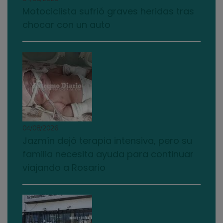
Motociclista sufrió graves heridas tras
chocar con un auto
04/08/2026
Jazmín dejó terapia intensiva, pero su
familia necesita ayuda para continuar
viajando a Rosario