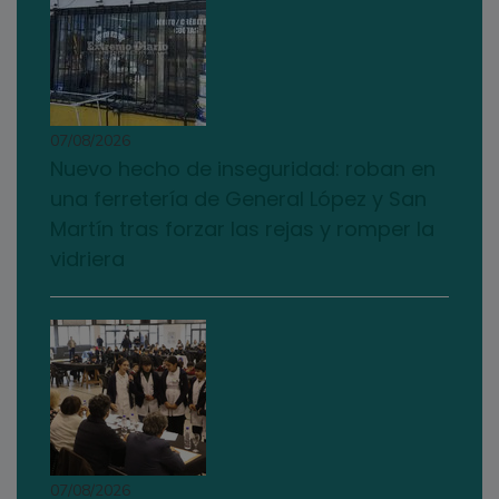
07/08/2026
Nuevo hecho de inseguridad: roban en
una ferretería de General López y San
Martín tras forzar las rejas y romper la
vidriera
07/08/2026