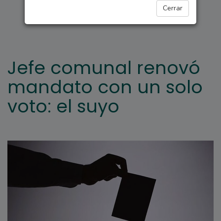
INSÓLITO
Cerrar
Jefe comunal renovó
mandato con un solo
voto: el suyo