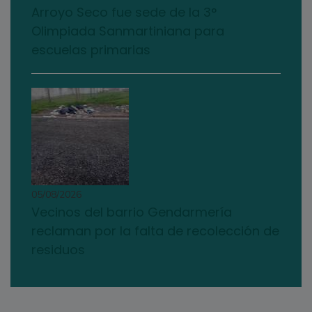
Arroyo Seco fue sede de la 3°
Olimpiada Sanmartiniana para
escuelas primarias
05/08/2026
Vecinos del barrio Gendarmería
reclaman por la falta de recolección de
residuos