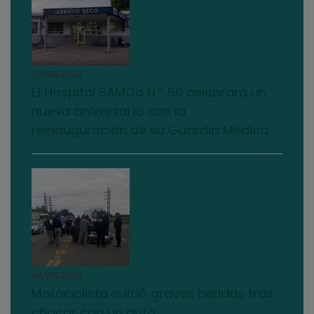
03/08/2026
El Hospital SAMCo N.º 50 celebrará un
nuevo aniversario con la
reinauguración de su Guardia Médica
04/08/2026
Motociclista sufrió graves heridas tras
chocar con un auto