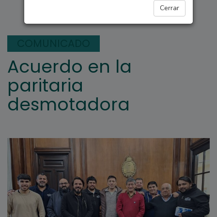
INTERÉS GENERAL
Cerrar
COMUNICADO
Acuerdo en la
paritaria
desmotadora