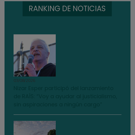
RANKING DE NOTICIAS
03/08/2026
Nizar Esper participó del lanzamiento
de RAÍS: “Voy a ayudar al justicialismo,
sin aspiraciones a ningún cargo”