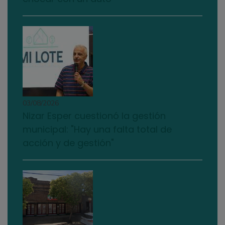
03/08/2026
Nizar Esper cuestionó la gestión
municipal: "Hay una falta total de
acción y de gestión"