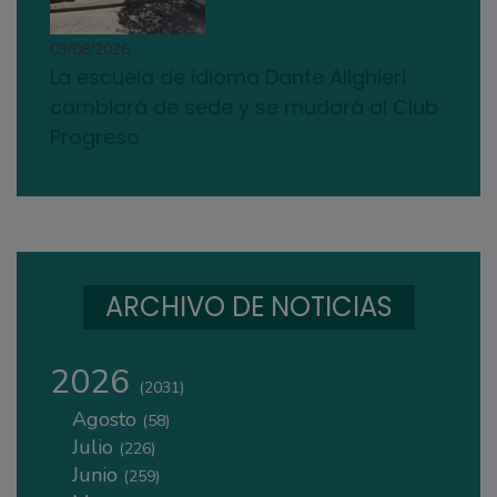
03/08/2026
La escuela de idioma Dante Alighieri
cambiará de sede y se mudará al Club
Progreso
ARCHIVO DE NOTICIAS
2026
(2031)
Agosto
(58)
Julio
(226)
Junio
(259)