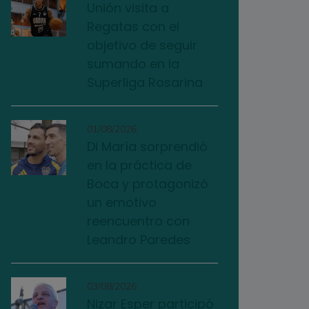
Unión visita a
Regatas con el
objetivo de seguir
sumando en la
Superliga Rosarina
01/08/2026
Di María sorprendió
en la práctica de
Boca y protagonizó
un emotivo
reencuentro con
Leandro Paredes
03/08/2026
Nizar Esper participó