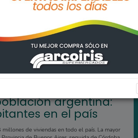
na: Hay 46.044.703 habitantes en el país
INTERÉS GENERAL
población argentina:
itantes en el país
millones de viviendas en todo el país. La mayor
 Provincia de Buenos Aires, seguida de Córdoba,