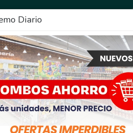
emo Diario
OCIO
DEPORTES
FIGHIERA
GENERAL LAGOS
POLICIALES
RE