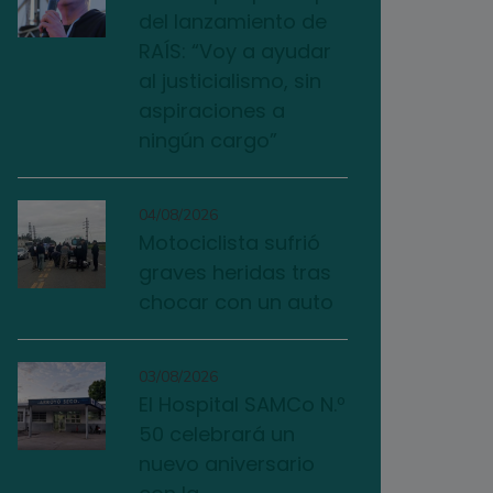
del lanzamiento de
RAÍS: “Voy a ayudar
al justicialismo, sin
aspiraciones a
ningún cargo”
04/08/2026
Motociclista sufrió
graves heridas tras
chocar con un auto
03/08/2026
El Hospital SAMCo N.º
50 celebrará un
nuevo aniversario