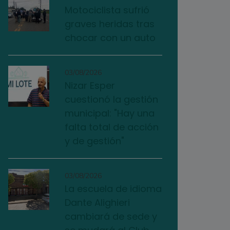
Motociclista sufrió
graves heridas tras
chocar con un auto
03/08/2026
Nizar Esper
cuestionó la gestión
municipal: "Hay una
falta total de acción
y de gestión"
03/08/2026
La escuela de idioma
Dante Alighieri
cambiará de sede y