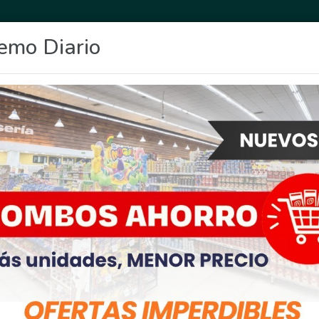
emo Diario
OCIO
DEPORTES
FIGHIERA
GENERAL LAGOS
POLICIALES
RE