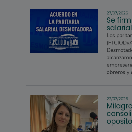
27/07/2026
Se firm
salari
Los parita
(FTCIODyAR
Desmotado
alcanzaron
empresaria
obreros y
22/07/2026
Milagro
consoli
oposito