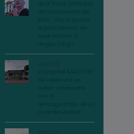
Nizar Esper participó
del lanzamiento de
RAÍS: “Voy a ayudar
al justicialismo, sin
aspiraciones a
ningún cargo”
03/08/2026
El Hospital SAMCo N.º
50 celebrará un
nuevo aniversario
con la
reinauguración de su
Guardia Médica
04/08/2026