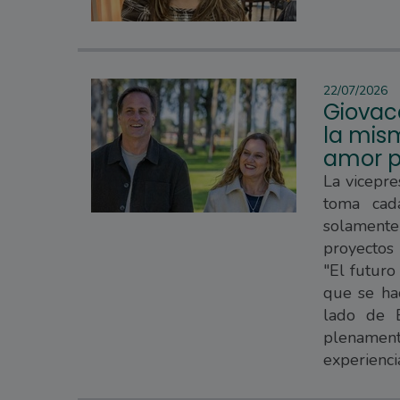
22/07/2026
Giovac
la mism
amor p
La vicepre
toma cad
solament
proyectos
"El futuro
que se hac
lado de E
plenament
experienci