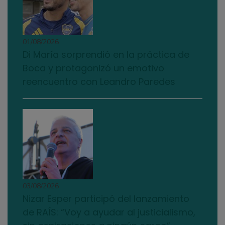
01/08/2026
Di María sorprendió en la práctica de
Boca y protagonizó un emotivo
reencuentro con Leandro Paredes
03/08/2026
Nizar Esper participó del lanzamiento
de RAÍS: “Voy a ayudar al justicialismo,