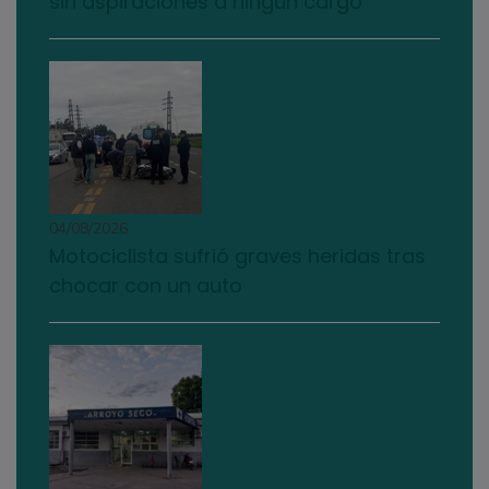
sin aspiraciones a ningún cargo”
04/08/2026
Motociclista sufrió graves heridas tras
chocar con un auto