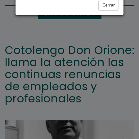
Cerrar
LA POSTA HOY
Cotolengo Don Orione:
llama la atención las
continuas renuncias
de empleados y
profesionales