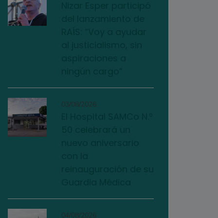
Nizar Esper participó
del lanzamiento de
RAÍS: “Voy a ayudar
al justicialismo, sin
aspiraciones a
ningún cargo”
03/08/2026
El Hospital SAMCo N.º
50 celebrará un
nuevo aniversario
con la
reinauguración de su
Guardia Médica
04/08/2026