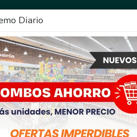
emo Diario
OCIO
DEPORTES
FIGHIERA
GENERAL LAGOS
POLICIALES
RE