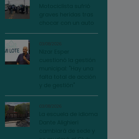
Motociclista sufrió
graves heridas tras
chocar con un auto
03/08/2026
Nizar Esper
cuestionó la gestión
municipal: "Hay una
falta total de acción
y de gestión"
03/08/2026
La escuela de idioma
Dante Alighieri
cambiará de sede y