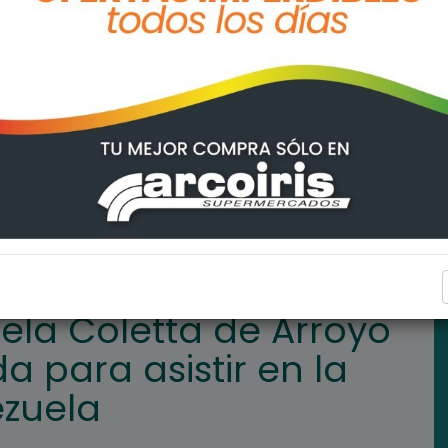
rroyo Seco fue convocada para asistir en la catástrofe de Venezue
INTERÉS GENERAL
mela Coletta de Arroyo
 para asistir en la
ezuela