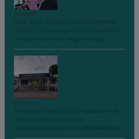
03/08/2026
Nizar Esper participó del lanzamiento
de RAÍS: “Voy a ayudar al justicialismo,
sin aspiraciones a ningún cargo”
03/08/2026
El Hospital SAMCo N.º 50 celebrará un
nuevo aniversario con la
reinauguración de su Guardia Médica