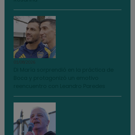
01/08/2026
Di María sorprendió en la práctica de
Boca y protagonizó un emotivo
reencuentro con Leandro Paredes