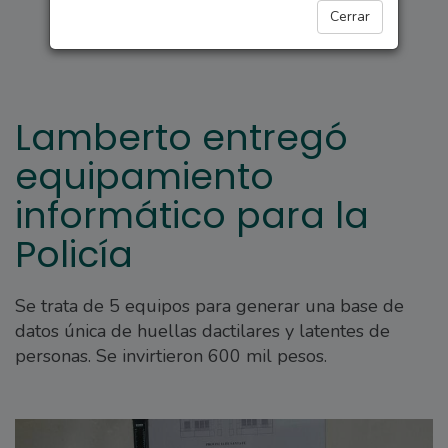
POLICIALES
Cerrar
Lamberto entregó
equipamiento
informático para la
Policía
Se trata de 5 equipos para generar una base de
datos única de huellas dactilares y latentes de
personas. Se invirtieron 600 mil pesos.