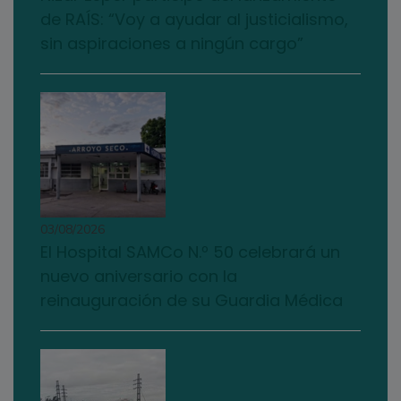
de RAÍS: “Voy a ayudar al justicialismo,
sin aspiraciones a ningún cargo”
03/08/2026
El Hospital SAMCo N.º 50 celebrará un
nuevo aniversario con la
reinauguración de su Guardia Médica