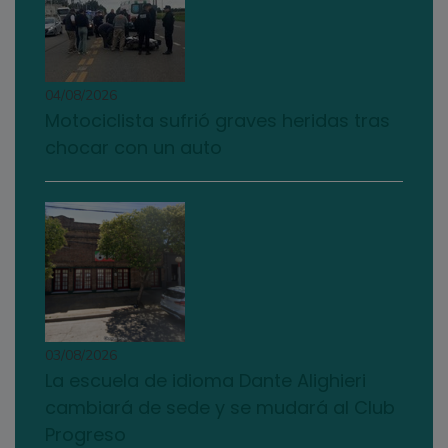
04/08/2026
Motociclista sufrió graves heridas tras
chocar con un auto
03/08/2026
La escuela de idioma Dante Alighieri
cambiará de sede y se mudará al Club
Progreso