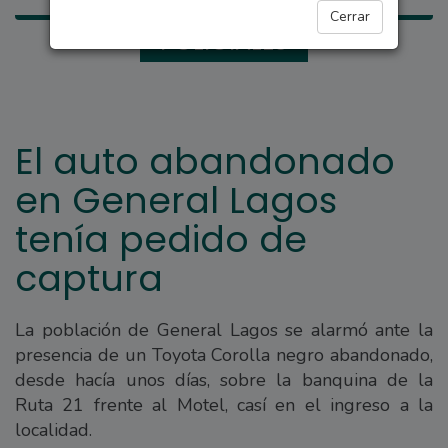
Cerrar
POLICIALES
El auto abandonado
en General Lagos
tenía pedido de
captura
La población de General Lagos se alarmó ante la
presencia de un Toyota Corolla negro abandonado,
desde hacía unos días, sobre la banquina de la
Ruta 21 frente al Motel, casí en el ingreso a la
localidad.