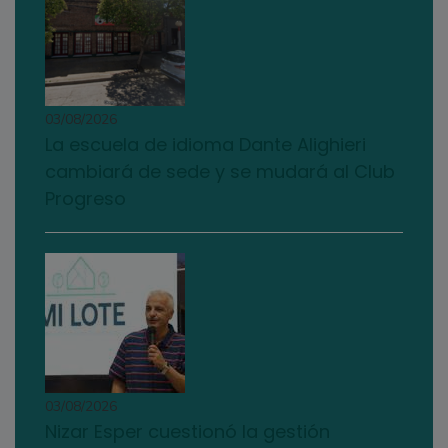
03/08/2026
La escuela de idioma Dante Alighieri
cambiará de sede y se mudará al Club
Progreso
03/08/2026
Nizar Esper cuestionó la gestión