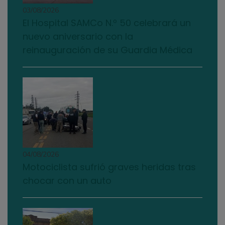
03/08/2026
El Hospital SAMCo N.º 50 celebrará un
nuevo aniversario con la
reinauguración de su Guardia Médica
04/08/2026
Motociclista sufrió graves heridas tras
chocar con un auto