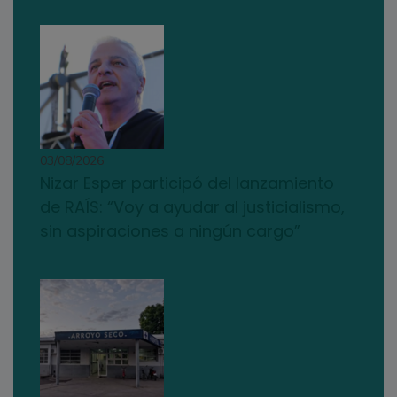
03/08/2026
Nizar Esper participó del lanzamiento
de RAÍS: “Voy a ayudar al justicialismo,
sin aspiraciones a ningún cargo”