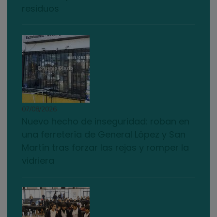
residuos
07/08/2026
Nuevo hecho de inseguridad: roban en
una ferretería de General López y San
Martín tras forzar las rejas y romper la
vidriera