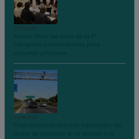
07/08/2026
Arroyo Seco fue sede de la 3°
Olimpiada Sanmartiniana para
escuelas primarias
05/08/2026
Piden informes sobre la instalación del
lector de patentes en el acceso a la