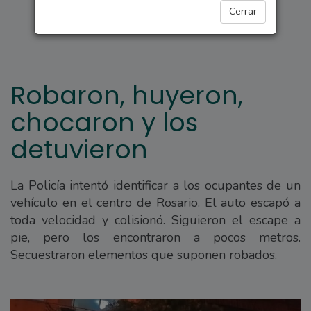
POLICIALES
Cerrar
Robaron, huyeron,
chocaron y los
detuvieron
La Policía intentó identificar a los ocupantes de un
vehículo en el centro de Rosario. El auto escapó a
toda velocidad y colisionó. Siguieron el escape a
pie, pero los encontraron a pocos metros.
Secuestraron elementos que suponen robados.