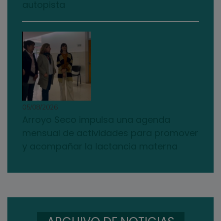
autopista
05/08/2026
Arroyo Seco impulsa una agenda
mensual de actividades para promover
y acompañar la lactancia materna