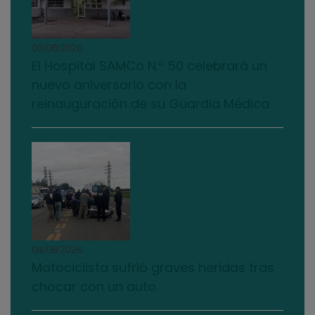
03/08/2026
El Hospital SAMCo N.º 50 celebrará un
nuevo aniversario con la
reinauguración de su Guardia Médica
04/08/2026
Motociclista sufrió graves heridas tras
chocar con un auto