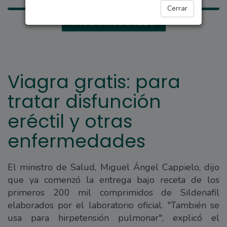
Cerrar
PROVINCIALES
Viagra gratis: para
tratar disfunción
eréctil y otras
enfermedades
El ministro de Salud, Miguel Ángel Cappielo, dijo
que ya comenzó la entrega bajo receta de los
primeros 200 mil comprimidos de Sildenafil
elaborados por el laboratorio oficial. "También se
usa para hirpetensión pulmonar", explicó el