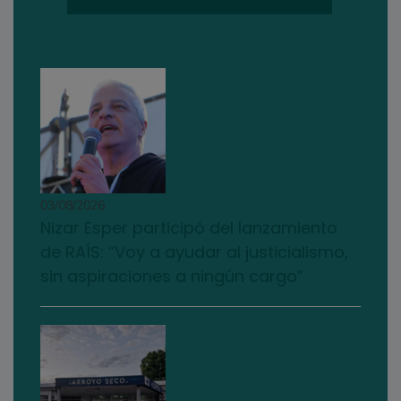
03/08/2026
Nizar Esper participó del lanzamiento
de RAÍS: “Voy a ayudar al justicialismo,
sin aspiraciones a ningún cargo”