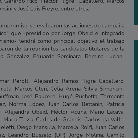
, Gerardo Rico, Héctor "tigre" Caballero, Marcos
nsini y José Luis Freyre, entre otros.
compromiso, se evaluaron las acciones de campaña
tico" que -presidido por Jorge Obeid e integrado
nismo- tendrá como principal objetivo el trabajo
paron de la reunión los candidatos titulares de la
na González, Eduardo Seminara, Romina Luciani,
mar Perotti, Alejandro Ramos, Tigre Caballero,
olli, Marcos Cleri, Celia Arena, Silvia Simoncini,
auffman, José Baucero, Hugó Puchetta, Tormenta
ez, Norma López, Juan Carlos Bettanín, Patricia
i, Alejandra Obeid, Héctor Acuña, Mario Lacava,
se Maria Tessa, Carlos de Grandis, Carlos da Valle,
geletti, Diego Mansilla, Marcela Rolfi, Juan Carlos
dez, Leandro Bussato (DP), Jorge Molina, Camilo