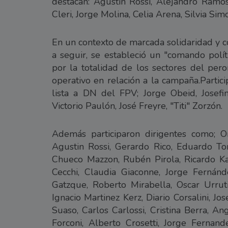
destacan: Agustín Rossi, Alejandro Ramos
Cleri, Jorge Molina, Celia Arena, Silvia Simo
En un contexto de marcada solidaridad y 
a seguir, se estableció un "comando polí
por la totalidad de los sectores del pero
operativo en relación a la campaña.Partici
lista a DN del FPV; Jorge Obeid, Josefi
Victorio Paulón, José Freyre, "Titi" Zorzón.
Además participaron dirigentes como; O
Agustin Rossi, Gerardo Rico, Eduardo Toni
Chueco Mazzon, Rubén Pirola, Ricardo K
Cecchi, Claudia Giaconne, Jorge Fernánd
Gatzque, Roberto Mirabella, Oscar Urrut
Ignacio Martinez Kerz, Diario Corsalini, Jo
Suaso, Carlos Carlossi, Cristina Berra, An
Forconi, Alberto Crosetti, Jorge Fernan