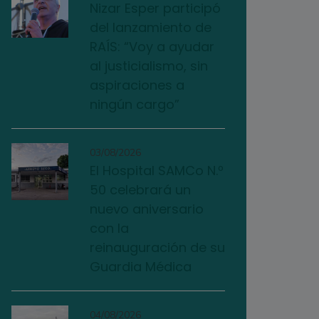
Nizar Esper participó
del lanzamiento de
RAÍS: “Voy a ayudar
al justicialismo, sin
aspiraciones a
ningún cargo”
03/08/2026
El Hospital SAMCo N.º
50 celebrará un
nuevo aniversario
con la
reinauguración de su
Guardia Médica
04/08/2026