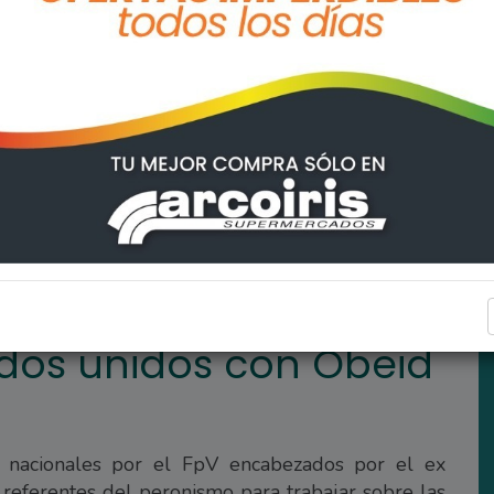
Obeid para octubre
PROVINCIALES
odos unidos con Obeid
s nacionales por el FpV encabezados por el ex
referentes del peronismo para trabajar sobre las