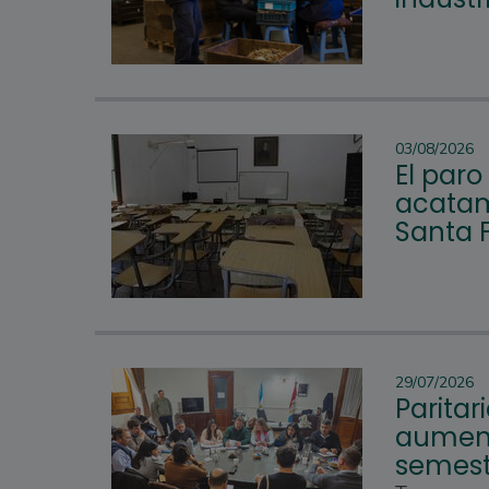
03/08/2026
El par
acatam
Santa 
29/07/2026
Paritar
aument
semest