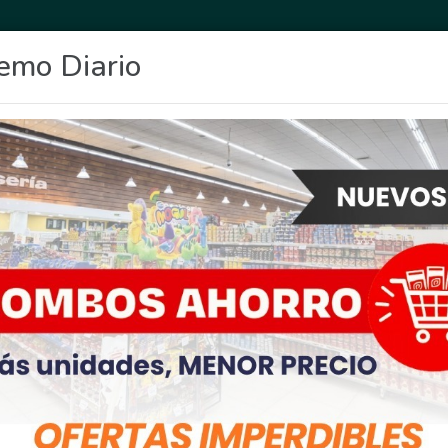
emo Diario
OCIO
DEPORTES
FIGHIERA
GENERAL LAGOS
POLICIALES
RE