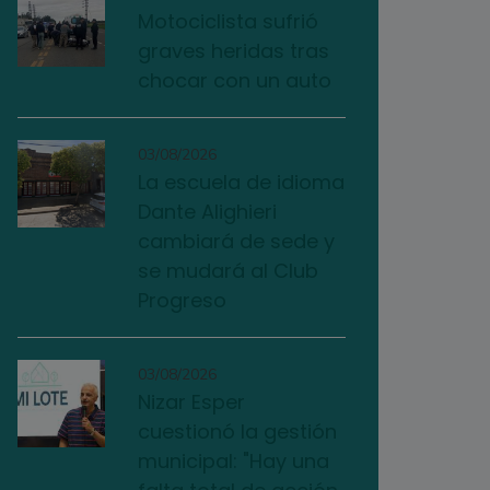
Motociclista sufrió
graves heridas tras
chocar con un auto
03/08/2026
La escuela de idioma
Dante Alighieri
cambiará de sede y
se mudará al Club
Progreso
03/08/2026
Nizar Esper
cuestionó la gestión
municipal: "Hay una