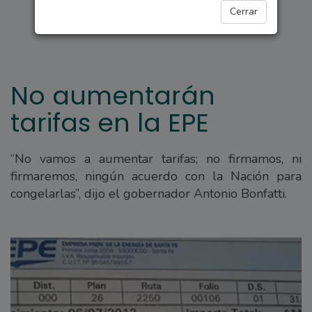
PROVINCIALES
Cerrar
No aumentarán
tarifas en la EPE
“No vamos a aumentar tarifas; no firmamos, ni
firmaremos, ningún acuerdo con la Nación para
congelarlas”, dijo el gobernador Antonio Bonfatti.