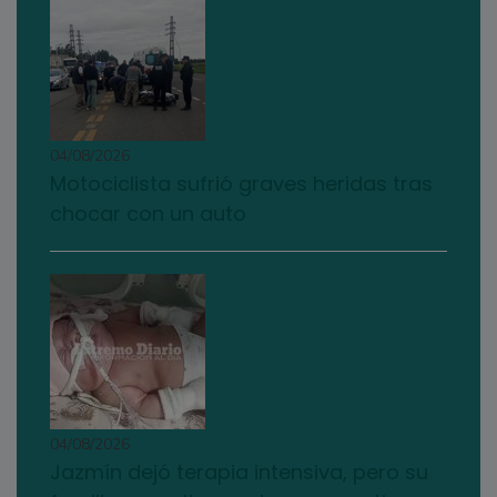
04/08/2026
Motociclista sufrió graves heridas tras
chocar con un auto
04/08/2026
Jazmín dejó terapia intensiva, pero su