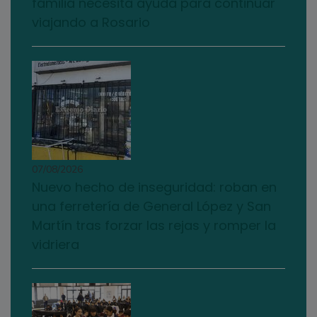
familia necesita ayuda para continuar
viajando a Rosario
07/08/2026
Nuevo hecho de inseguridad: roban en
una ferretería de General López y San
Martín tras forzar las rejas y romper la
vidriera