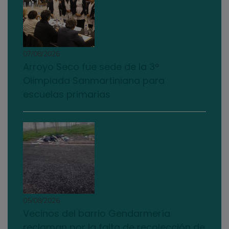
07/08/2026
Arroyo Seco fue sede de la 3°
Olimpiada Sanmartiniana para
escuelas primarias
05/08/2026
Vecinos del barrio Gendarmería
reclaman por la falta de recolección de