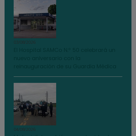
03/08/2026
El Hospital SAMCo N.º 50 celebrará un
nuevo aniversario con la
reinauguración de su Guardia Médica
04/08/2026