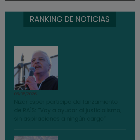
RANKING DE NOTICIAS
03/08/2026
Nizar Esper participó del lanzamiento
de RAÍS: “Voy a ayudar al justicialismo,
sin aspiraciones a ningún cargo”