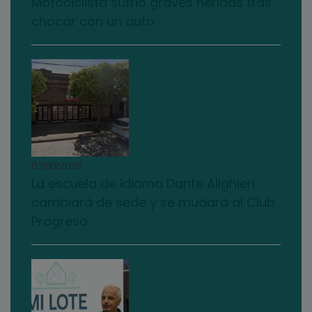
Motociclista sufrió graves heridas tras
chocar con un auto
03/08/2026
La escuela de idioma Dante Alighieri
cambiará de sede y se mudará al Club
Progreso