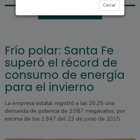
Cerrar
PROVINCIALES
Frío polar: Santa Fe
superó el récord de
consumo de energía
para el invierno
La empresa estatal registró a las 20.25 una
demanda de potencia de 2.087 megavatios, por
encima de los 1.947 del 23 de junio de 2015.