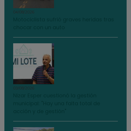
04/08/2026
Motociclista sufrió graves heridas tras
chocar con un auto
03/08/2026
Nizar Esper cuestionó la gestión
municipal: "Hay una falta total de
acción y de gestión"