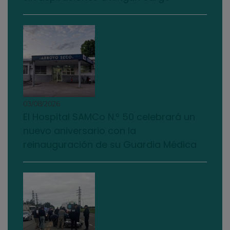
03/08/2026
El Hospital SAMCo N.º 50 celebrará un
nuevo aniversario con la
reinauguración de su Guardia Médica