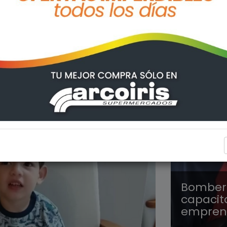
REGION
Bombero
capacit
emprend