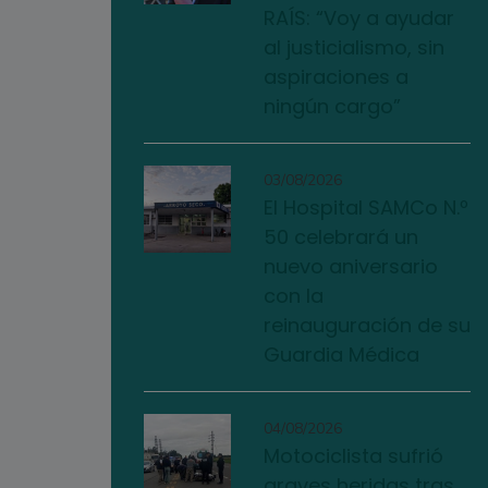
RAÍS: “Voy a ayudar
al justicialismo, sin
aspiraciones a
ningún cargo”
03/08/2026
El Hospital SAMCo N.º
50 celebrará un
nuevo aniversario
con la
reinauguración de su
Guardia Médica
04/08/2026
Motociclista sufrió
graves heridas tras