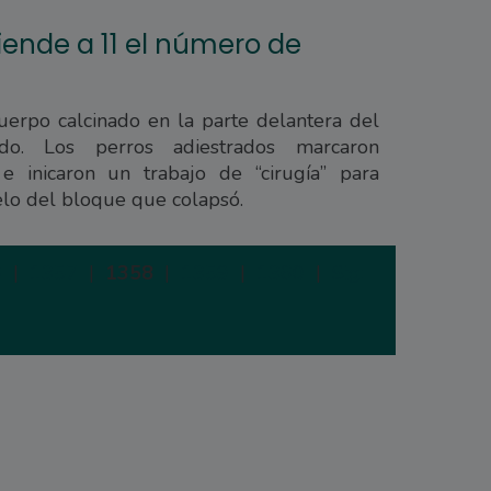
iende a 11 el número de
uerpo calcinado en la parte delantera del
trado. Los perros adiestrados marcaron
 e inicaron un trabajo de “cirugía” para
elo del bloque que colapsó.
6
|
1357
|
1358
|
1359
|
1360
|
Siguiente
|
Últi