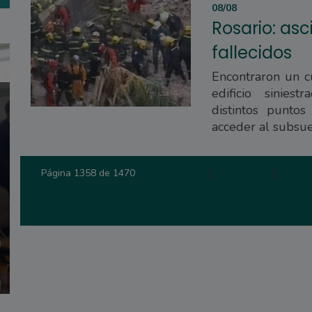
08/08
Rosario: asc
fallecidos
Encontraron un c
edificio sinies
distintos puntos
acceder al subsu
Primera
|
Anterior
|
135
Página 1358 de 1470