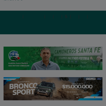
Primera
|
Anterior
|
3
|
4
|
5
|
6
|
7
|
Siguien