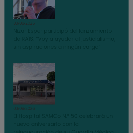
03/08/2026
Nizar Esper participó del lanzamiento
de RAÍS: “Voy a ayudar al justicialismo,
sin aspiraciones a ningún cargo”
03/08/2026
El Hospital SAMCo N.º 50 celebrará un
nuevo aniversario con la
reinauguración de su Guardia Médica