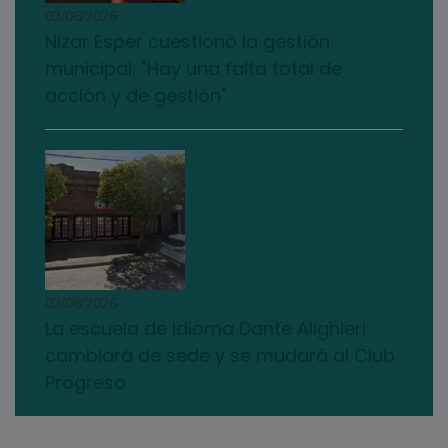
03/08/2026
Nizar Esper cuestionó la gestión
municipal: "Hay una falta total de
acción y de gestión"
03/08/2026
La escuela de idioma Dante Alighieri
cambiará de sede y se mudará al Club
Progreso