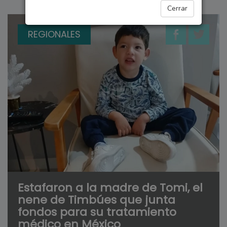
Cerrar
REGIONALES
Estafaron a la madre de Tomi, el
nene de Timbúes que junta
fondos para su tratamiento
médico en México