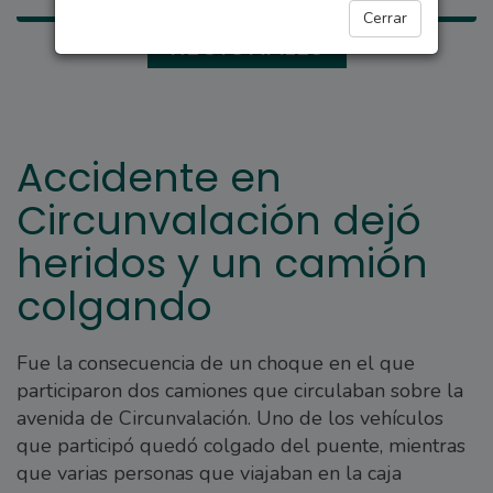
Cerrar
REGIONALES
Accidente en
Circunvalación dejó
heridos y un camión
colgando
Fue la consecuencia de un choque en el que
participaron dos camiones que circulaban sobre la
avenida de Circunvalación. Uno de los vehículos
que participó quedó colgado del puente, mientras
que varias personas que viajaban en la caja