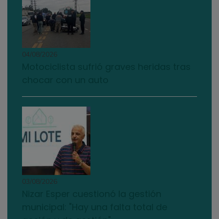
04/08/2026
Motociclista sufrió graves heridas tras
chocar con un auto
03/08/2026
Nizar Esper cuestionó la gestión
municipal: "Hay una falta total de