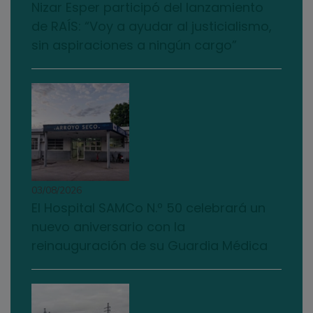
Nizar Esper participó del lanzamiento
de RAÍS: “Voy a ayudar al justicialismo,
sin aspiraciones a ningún cargo”
03/08/2026
El Hospital SAMCo N.º 50 celebrará un
nuevo aniversario con la
reinauguración de su Guardia Médica